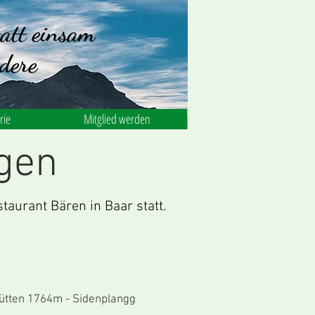
att einsam
dere
rie
Mitglied werden
gen
aurant Bären in Baar statt.
ten 1764m - Sidenplangg