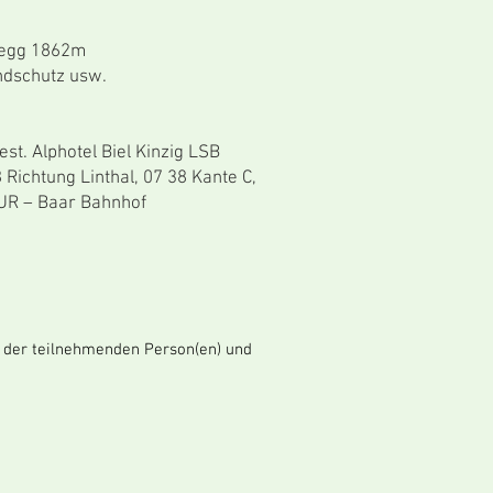
negg 1862m
dschutz usw.
. Alphotel Biel Kinzig LSB
Richtung Linthal, 07 38 Kante C,
R – Baar Bahnhof
e der teilnehmenden Person(en) und