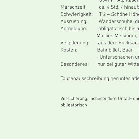
1834m – Alp Käserei Kinzig
Marschzeit: ca. 4 Std. / hinauf: 
Schwierigkeit: T 2 – Schöne Höh
Ausrüstung: Wanderschuhe, der 
Anmeldung: obligatorisch bis am
Marlies Meisinger, 041 761
Verpflegung: aus dem Rucksack, g
Kosten: Bahnbillett Baar – Zug ab
- Unterschächen untere Balm a
Besonderes: nur bei guter Witte
Tourenausschreibung herunterlad
Versicherung, insbesondere Unfall- un
obligatorisch