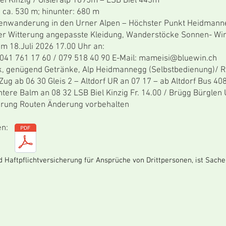
 / Gisleralp 1695m – LSB Biel 443m
ca. 530 m; hinunter: 680 m
enwanderung in den Urner Alpen – Höchster Punkt Heidman
Witterung angepasste Kleidung, Wanderstöcke Sonnen- Win
 18.Juli 2026 17.00 Uhr an:
 17 60 / 079 518 40 90 E-Mail:
mameisi@bluewin.ch
enügend Getränke, Alp Heidmannegg (Selbstbedienung)/ Rest
 06 30 Gleis 2 – Altdorf UR an 07 17 – ab Altdorf Bus 408 
n 08 32 LSB Biel Kinzig Fr. 14.00 / Brügg Bürglen U
rung Routen Änderung vorbehalten
en:
d Haftpflichtversicherung für Ansprüche von Drittpersonen, ist Sach