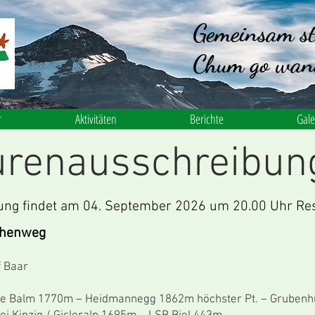
Gemeinsam st
Chum go wan
r
Aktivitäten
Berichte
Gale
urenausschreibun
ng findet am 04. September 2026 um 20.00 Uhr Rest
öhenweg
 Baar
m 1770m – Heidmannegg 1862m höchster Pt. – Grubenhüt